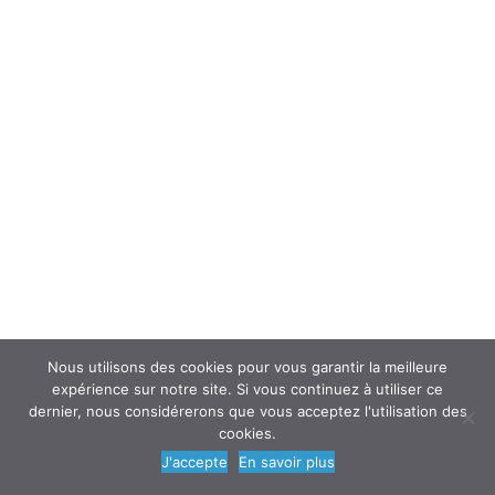
réponse de l’employeur sont tenues à
disposition :
du CHSCT, ou à défaut des délégués du
personnel,
de l’inspecteur ou du contrôleur du travail,
du médecin inspecteur du travail
ou des agents des services de prévention
des CARSAT, ou des agents d’autres
organismes professionnels de santé, de
sécurité et des conditions de travail (
article
L 4643-1 du code du travail
).
Nous utilisons des cookies pour vous garantir la meilleure
Vous pouvez lire également les
expérience sur notre site. Si vous continuez à utiliser ce
articles suivants :
dernier, nous considérerons que vous acceptez l'utilisation des
cookies.
Adhésion à un service de santé au travail
J'accepte
En savoir plus
Le système d’inspection de la législation