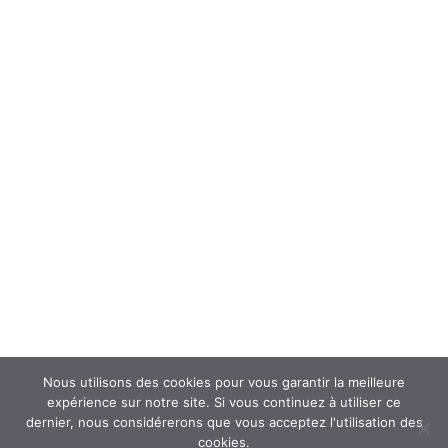
Forum
Interroger un spécialiste (FAQ’s)
Newsletter
ATOUSANTE ET VOUS
Mentions légales
Nous contacter
Nos partenaires
Nous utilisons des cookies pour vous garantir la meilleure
expérience sur notre site. Si vous continuez à utiliser ce
dernier, nous considérerons que vous acceptez l'utilisation des
cookies.