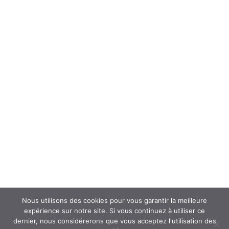
Forum
Interroger un spécialiste (FAQ’s)
Newsletter
ATOUSANTE ET VOUS
Mentions légales
Nous contacter
Nos partenaires
Nous utilisons des cookies pour vous garantir la meilleure
expérience sur notre site. Si vous continuez à utiliser ce
dernier, nous considérerons que vous acceptez l'utilisation des