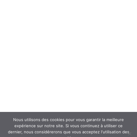
Forum
Interroger un spécialiste (FAQ’s)
Newsletter
ATOUSANTE ET VOUS
Mentions légales
Nous contacter
Nos partenaires
Nous utilisons des cookies pour vous garantir la meilleure
expérience sur notre site. Si vous continuez à utiliser ce
dernier, nous considérerons que vous acceptez l'utilisation des