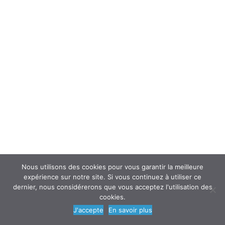
Invalidité
Temps partiel thérapeutique
Stress au travail
Rechercher :
Nous utilisons des cookies pour vous garantir la meilleure
expérience sur notre site. Si vous continuez à utiliser ce
dernier, nous considérerons que vous acceptez l'utilisation des
cookies.
J'accepte
En savoir plus