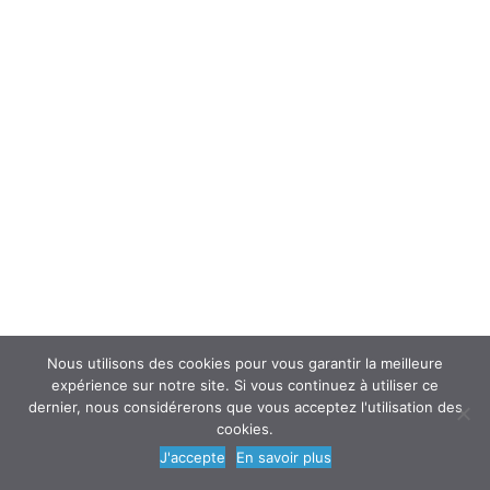
Indemnisation des AT
Reconnaissance des MP
Licenciement pour inaptitude
Invalidité
Temps partiel thérapeutique
Stress au travail
Rechercher :
Nous utilisons des cookies pour vous garantir la meilleure
expérience sur notre site. Si vous continuez à utiliser ce
dernier, nous considérerons que vous acceptez l'utilisation des
cookies.
J'accepte
En savoir plus