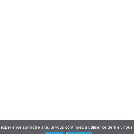
 expérience sur notre site. Si vous continuez à utiliser ce dernier, nous
© 2018
AtouSante
- Tous droits réservés | une création
Code Média