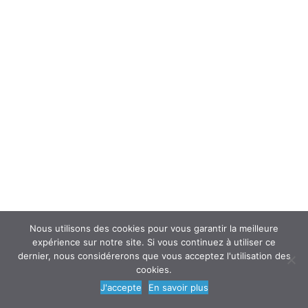
et postvention en entreprise
Adresses des consultations spécialisées
« Souffrance au travail »
Envoyer des mails à connotation sexuel à
des collègues femmes en dehors du temps
de travail peut être assimilé à du
harcèlement sexuel
Traque furtive ou stalking : nouvelle forme
de harcèlement
Divers aspects du harcèlement moral
Conduite à tenir dans un cas de
Nous utilisons des cookies pour vous garantir la meilleure
harcèlement
expérience sur notre site. Si vous continuez à utiliser ce
Prévention du harcèlement
dernier, nous considérerons que vous acceptez l'utilisation des
Harcèlement jurisprudence
cookies.
Harcèlement moral : des éléments à
J'accepte
En savoir plus
connaître