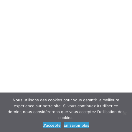
Interroger un spécialiste (FAQ’s)
Newsletter
ATOUSANTE ET VOUS
Mentions légales
Nous contacter
Nos partenaires
Nous utilisons des cookies pour vous garantir la meilleure
expérience sur notre site. Si vous continuez à utiliser ce
dernier, nous considérerons que vous acceptez l'utilisation des
cookies.
© 2018
AtouSante
- Tous droits réservés | une création
Code Média
J'accepte
En savoir plus