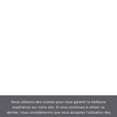
Forum
Interroger un spécialiste (FAQ’s)
Newsletter
ATOUSANTE ET VOUS
Mentions légales
Nous contacter
Nos partenaires
Nous utilisons des cookies pour vous garantir la meilleure
expérience sur notre site. Si vous continuez à utiliser ce
dernier, nous considérerons que vous acceptez l'utilisation des