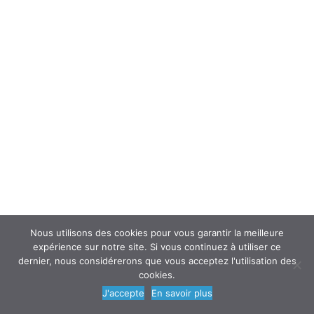
Notre société est enregistrée pour la formation sous le numéro
82 01 01729 01, cet enregistrement ne vaut pas agrément de
l’Etat.
Vérifiez ici.
Nous utilisons des cookies pour vous garantir la meilleure
COMPRENDRE
expérience sur notre site. Si vous continuez à utiliser ce
dernier, nous considérerons que vous acceptez l'utilisation des
cookies.
Plan du site
J'accepte
En savoir plus
Glossaire