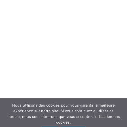
Forum
Interroger un spécialiste (FAQ’s)
Newsletter
ATOUSANTE ET VOUS
Mentions légales
Nous contacter
Nos partenaires
Nous utilisons des cookies pour vous garantir la meilleure
expérience sur notre site. Si vous continuez à utiliser ce
dernier, nous considérerons que vous acceptez l'utilisation des
cookies.
© 2018
AtouSante
- Tous droits réservés | une création
Code Média