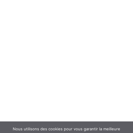
ÉCHANGER
Forum
Interroger un spécialiste (FAQ’s)
Newsletter
ATOUSANTE ET VOUS
Mentions légales
Nous contacter
Nos partenaires
Nous utilisons des cookies pour vous garantir la meilleure