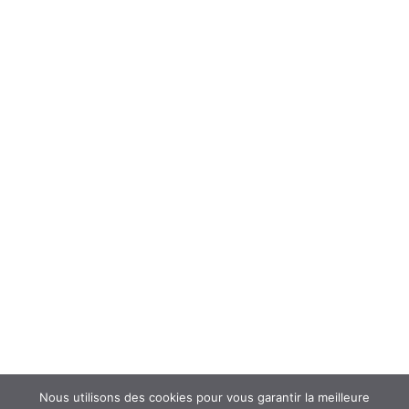
ÉCHANGER
Forum
Interroger un spécialiste (FAQ’s)
Newsletter
ATOUSANTE ET VOUS
Mentions légales
Nous contacter
Nos partenaires
Nous utilisons des cookies pour vous garantir la meilleure