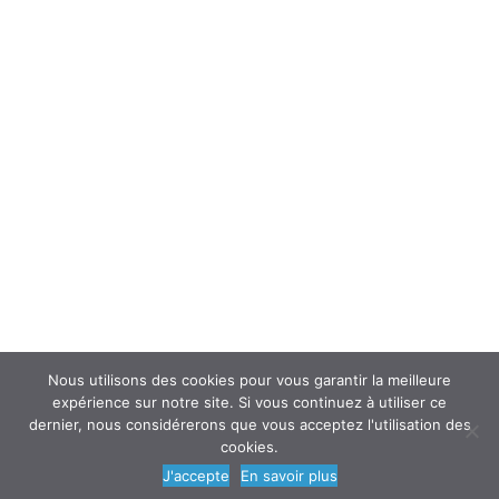
Interroger un spécialiste (FAQ’s)
Newsletter
ATOUSANTE ET VOUS
Mentions légales
Nous contacter
Nos partenaires
Nous utilisons des cookies pour vous garantir la meilleure
expérience sur notre site. Si vous continuez à utiliser ce
dernier, nous considérerons que vous acceptez l'utilisation des
cookies.
© 2018
AtouSante
- Tous droits réservés | une création
Code Média
J'accepte
En savoir plus