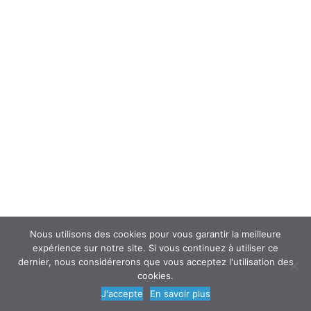
Interroger un spécialiste (FAQ’s)
Newsletter
ATOUSANTE ET VOUS
Mentions légales
Nous contacter
Nos partenaires
Nous utilisons des cookies pour vous garantir la meilleure
expérience sur notre site. Si vous continuez à utiliser ce
dernier, nous considérerons que vous acceptez l'utilisation des
cookies.
© 2018
AtouSante
- Tous droits réservés | une création
Code Média
J'accepte
En savoir plus