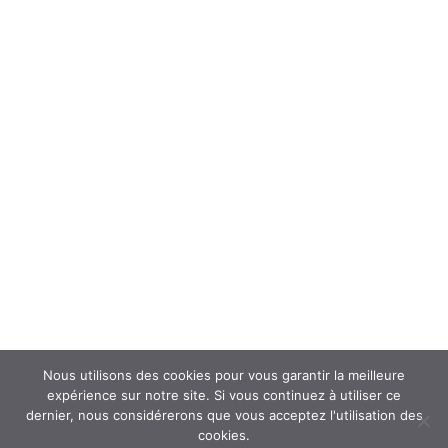
Forum
Interroger un spécialiste (FAQ’s)
Newsletter
ATOUSANTE ET VOUS
Mentions légales
Nous contacter
Nos partenaires
Nous utilisons des cookies pour vous garantir la meilleure
expérience sur notre site. Si vous continuez à utiliser ce
dernier, nous considérerons que vous acceptez l'utilisation des
cookies.