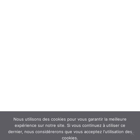
Forum
Interroger un spécialiste (FAQ’s)
Newsletter
ATOUSANTE ET VOUS
Mentions légales
Nous contacter
Nos partenaires
Nous utilisons des cookies pour vous garantir la meilleure
expérience sur notre site. Si vous continuez à utiliser ce
dernier, nous considérerons que vous acceptez l'utilisation des
cookies.