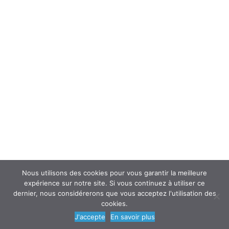
Interroger un spécialiste (FAQ’s)
Newsletter
ATOUSANTE ET VOUS
Mentions légales
Nous contacter
Nos partenaires
Nous utilisons des cookies pour vous garantir la meilleure
expérience sur notre site. Si vous continuez à utiliser ce
dernier, nous considérerons que vous acceptez l'utilisation des
cookies.
© 2018
AtouSante
- Tous droits réservés | une création
Code Média
J'accepte
En savoir plus