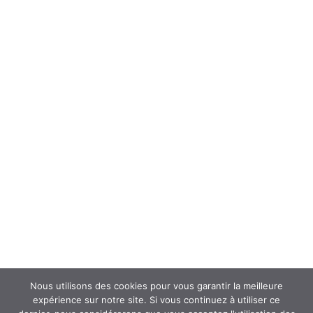
Forum
Interroger un spécialiste (FAQ’s)
Newsletter
ATOUSANTE ET VOUS
Mentions légales
Nous contacter
Nos partenaires
Nous utilisons des cookies pour vous garantir la meilleure
expérience sur notre site. Si vous continuez à utiliser ce