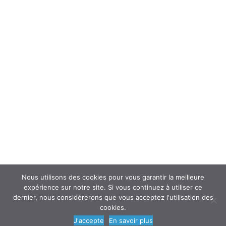
Interroger un spécialiste (FAQ’s)
Newsletter
ATOUSANTE ET VOUS
Mentions légales
Nous contacter
Nos partenaires
Nous utilisons des cookies pour vous garantir la meilleure
expérience sur notre site. Si vous continuez à utiliser ce
dernier, nous considérerons que vous acceptez l'utilisation des
cookies.
© 2018
AtouSante
- Tous droits réservés | une création
Code Média
J'accepte
En savoir plus