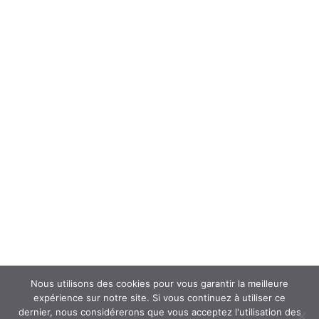
Forum
Interroger un spécialiste (FAQ’s)
Newsletter
ATOUSANTE ET VOUS
Mentions légales
Nous contacter
Nos partenaires
Nous utilisons des cookies pour vous garantir la meilleure
expérience sur notre site. Si vous continuez à utiliser ce
dernier, nous considérerons que vous acceptez l'utilisation des