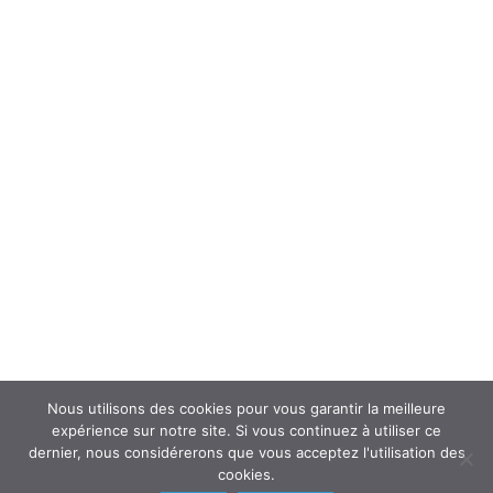
Forum
Interroger un spécialiste (FAQ’s)
Newsletter
ATOUSANTE ET VOUS
Mentions légales
Nous contacter
Nos partenaires
Nous utilisons des cookies pour vous garantir la meilleure
expérience sur notre site. Si vous continuez à utiliser ce
dernier, nous considérerons que vous acceptez l'utilisation des
cookies.
© 2018
AtouSante
- Tous droits réservés | une création
Code Média