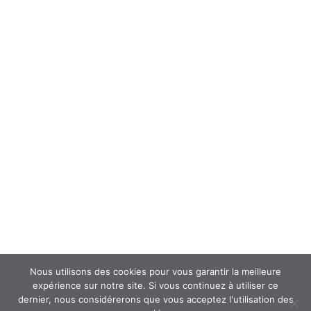
Forum
Interroger un spécialiste (FAQ’s)
Newsletter
ATOUSANTE ET VOUS
Mentions légales
Nous contacter
Nos partenaires
Nous utilisons des cookies pour vous garantir la meilleure
expérience sur notre site. Si vous continuez à utiliser ce
dernier, nous considérerons que vous acceptez l'utilisation des