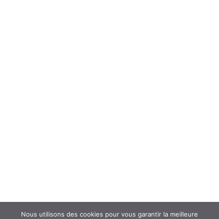
ÉCHANGER
Forum
Interroger un spécialiste (FAQ’s)
Newsletter
ATOUSANTE ET VOUS
Mentions légales
Nous contacter
Nos partenaires
Nous utilisons des cookies pour vous garantir la meilleure