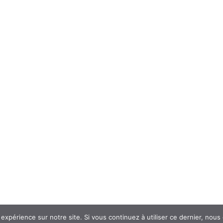
 expérience sur notre site. Si vous continuez à utiliser ce dernier, nous
© 2018
AtouSante
- Tous droits réservés | une création
Code Média