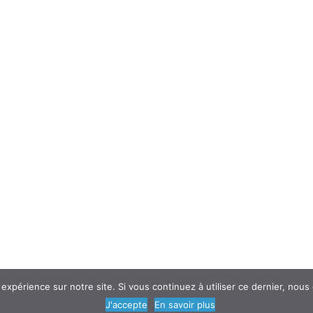
 expérience sur notre site. Si vous continuez à utiliser ce dernier, nous
© 2018
AtouSante
- Tous droits réservés | une création
Code Média
J'accepte
En savoir plus