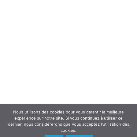
Forum
Interroger un spécialiste (FAQ’s)
Newsletter
ATOUSANTE ET VOUS
Mentions légales
Nous contacter
Nos partenaires
Nous utilisons des cookies pour vous garantir la meilleure
expérience sur notre site. Si vous continuez à utiliser ce
dernier, nous considérerons que vous acceptez l'utilisation des
cookies.
© 2018
AtouSante
- Tous droits réservés | une création
Code Média