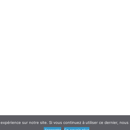
 expérience sur notre site. Si vous continuez à utiliser ce dernier, nous
© 2018
AtouSante
- Tous droits réservés | une création
Code Média