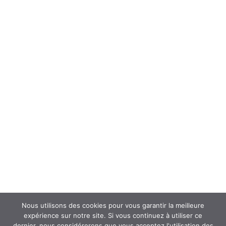
Forum
Interroger un spécialiste (FAQ’s)
Newsletter
ATOUSANTE ET VOUS
Mentions légales
Nous contacter
Nos partenaires
Nous utilisons des cookies pour vous garantir la meilleure
expérience sur notre site. Si vous continuez à utiliser ce
dernier, nous considérerons que vous acceptez l'utilisation des