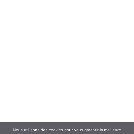
ÉCHANGER
Forum
Interroger un spécialiste (FAQ’s)
Newsletter
ATOUSANTE ET VOUS
Mentions légales
Nous contacter
Nos partenaires
Nous utilisons des cookies pour vous garantir la meilleure