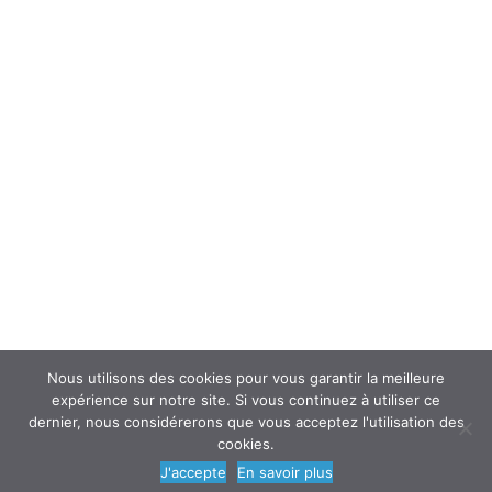
Interroger un spécialiste (FAQ’s)
Newsletter
ATOUSANTE ET VOUS
Mentions légales
Nous contacter
Nos partenaires
Nous utilisons des cookies pour vous garantir la meilleure
expérience sur notre site. Si vous continuez à utiliser ce
dernier, nous considérerons que vous acceptez l'utilisation des
cookies.
© 2018
AtouSante
- Tous droits réservés | une création
Code Média
J'accepte
En savoir plus