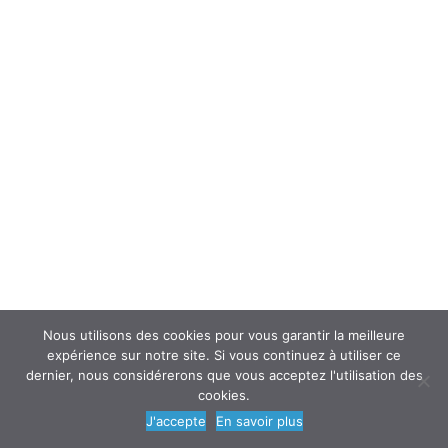
Interroger un spécialiste (FAQ’s)
Newsletter
ATOUSANTE ET VOUS
Mentions légales
Nous contacter
Nos partenaires
Nous utilisons des cookies pour vous garantir la meilleure
expérience sur notre site. Si vous continuez à utiliser ce
dernier, nous considérerons que vous acceptez l'utilisation des
cookies.
© 2018
AtouSante
- Tous droits réservés | une création
Code Média
J'accepte
En savoir plus