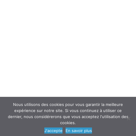
Interroger un spécialiste (FAQ’s)
Newsletter
ATOUSANTE ET VOUS
Mentions légales
Nous contacter
Nos partenaires
Nous utilisons des cookies pour vous garantir la meilleure
expérience sur notre site. Si vous continuez à utiliser ce
dernier, nous considérerons que vous acceptez l'utilisation des
cookies.
© 2018
AtouSante
- Tous droits réservés | une création
Code Média
J'accepte
En savoir plus