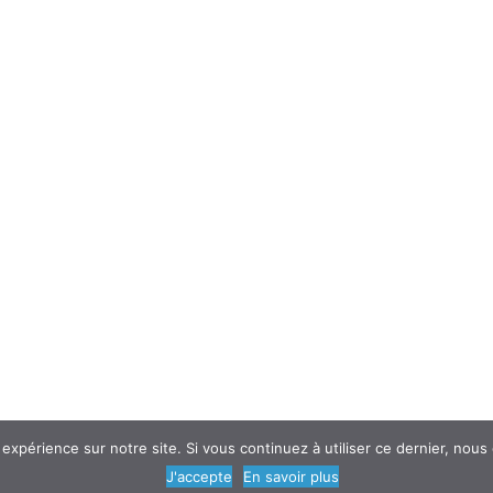
 expérience sur notre site. Si vous continuez à utiliser ce dernier, nous
© 2018
AtouSante
- Tous droits réservés | une création
Code Média
J'accepte
En savoir plus