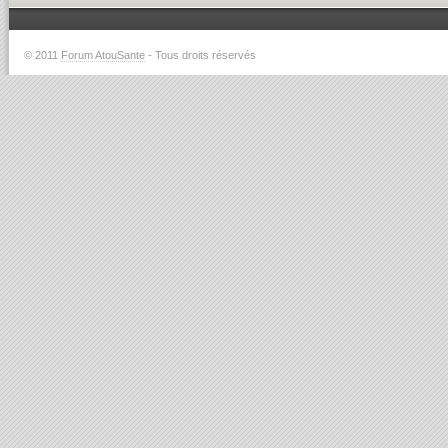
© 2011
Forum AtouSante
- Tous droits réservés