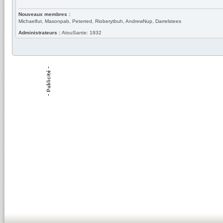
Nouveaux membres :
Michaelfut, Masonpab, Peterred, Rioberytbuh, AndrewNup, Darrelstees
Administrateurs :
AtouSante: 1932