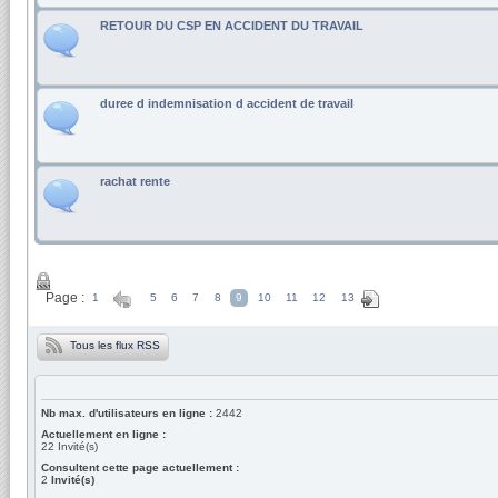
RETOUR DU CSP EN ACCIDENT DU TRAVAIL
duree d indemnisation d accident de travail
rachat rente
Page :
1
5
6
7
8
9
10
11
12
13
Tous les flux RSS
Nb max. d'utilisateurs en ligne :
2442
Actuellement en ligne :
22
Invité(s)
Consultent cette page actuellement :
2
Invité(s)