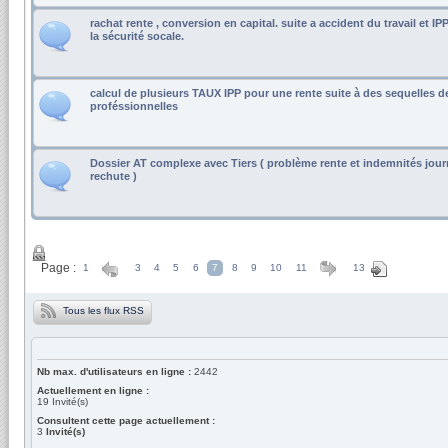
rachat rente , conversion en capital. suite a accident du travail et I
la sécurité socale.
calcul de plusieurs TAUX IPP pour une rente suite à des sequelles d
proféssionnelles
Dossier AT complexe avec Tiers ( problème rente et indemnités jour
rechute )
Page :
1
3
4
5
6
7
8
9
10
11
13
Tous les flux RSS
Nb max. d'utilisateurs en ligne :
2442
Actuellement en ligne :
19
Invité(s)
Consultent cette page actuellement :
3
Invité(s)