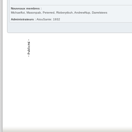
Nouveaux membres :
Michaelfut, Masonpab, Peterred, Rioberytbuh, AndrewNup, Darrelstees
Administrateurs :
AtouSante: 1932