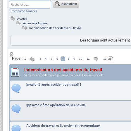
Rechercher
Recherche avancée
Accueil
Accès aux forums
Indemnisation des accidents du travail
Les forums sont actuellement 
Page :
1
3
4
5
6
7
8
9
10
11
13
Indemnisation des accidents du travail
Versement d'indemnités journalières par la Sécurité sociale
invalidité après accident de travail ?
Ipp avec 2 ème opération de la cheville
Accident du travail et licenciement économique