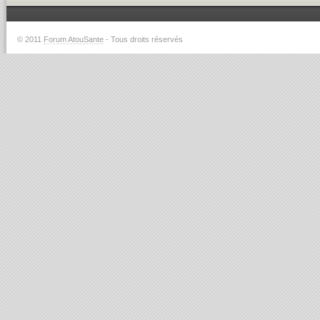
© 2011
Forum AtouSante
- Tous droits réservés