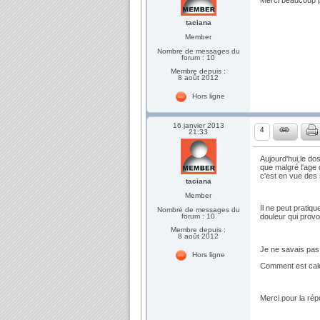
taciana
Member
Nombre de messages du
forum : 10
Membre depuis :
8 août 2012
Hors ligne
16 janvier 2013
4
21:33
Aujourd'hui,le d
que malgré l'age 
c'est en vue des 
taciana
Member
Il ne peut pratiq
Nombre de messages du
forum : 10
douleur qui provo
Membre depuis :
8 août 2012
Je ne savais pas 
Hors ligne
Comment est cal
Merci pour la ré