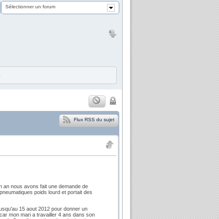
Sélectionner un forum
e
Flux RSS du sujet
un an nous avons fait une demande de
pneumatiques poids lourd et portait des
 jusqu'au 15 aout 2012 pour donner un
car mon mari a travailler 4 ans dans son