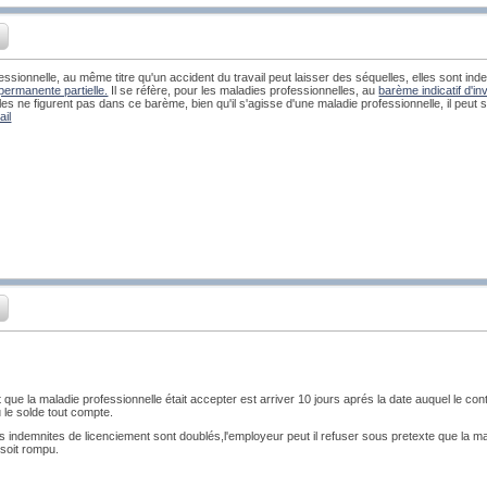
ssionnelle, au même titre qu'un accident du travail peut laisser des séquelles, elles sont in
 permanente partielle.
Il se réfère, pour les maladies professionnelles, au
barème indicatif d'in
lles ne figurent pas dans ce barème, bien qu'il s'agisse d'une maladie professionnelle, il peut 
ail
t que la maladie professionnelle était accepter est arriver 10 jours aprés la date auquel le c
 le solde tout compte.
s indemnites de licenciement sont doublés,l'employeur peut il refuser sous pretexte que la ma
 soit rompu.