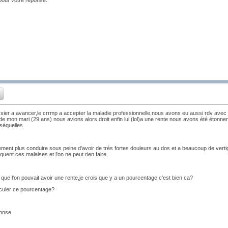
ossier a avancer,le crrmp a accepter la maladie professionnelle,nous avons eu aussi rdv ave
de mon mari (29 ans) nous avions alors droit enfin lui (lol)a une rente nous avons été étonn
séquelles.
uement plus conduire sous peine d'avoir de trés fortes douleurs au dos et a beaucoup de verti
quent ces malaises et l'on ne peut rien faire.
que l'on pouvait avoir une rente,je crois que y a un pourcentage c'est bien ca?
culer ce pourcentage?
ponse