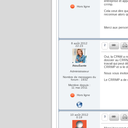
entreprise et app
crrmp.
Hors ligne
Cela veut dire qu
reconnue alors qu
Merci aux person
8 août 2012
2
22:23
Oui, la CPAM a re
dossier au CRRMP
travail qui peut d
AtouSante
CRRMP et si le do
Administrateur
Nous vous inviton
Nombre de messages du
forum : 1932
Le CRRMP a de n
Membre depuis :
11 mai 2011
Hors ligne
10 août 2012
3
0:19
Merci beaucoup p