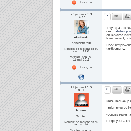
Hors ligne
20 janvier 2013
7
14:57
Il n'y a pas de re
des
maladies pro
en lien avec le tr
AtouSante
licenciement, no
Administrateur
Donc l'employeur 
tardivement...
Nombre de messages du
forum : 1932
Membre depuis :
11 mai 2011
Hors ligne
21 janvier 2013
8
8:01
Merci beaucoup d
-indemnités de l
taciana
-congés payés ,le
Member
l'employeur a cho
Nombre de messages du
forum : 10
Membre depuis :