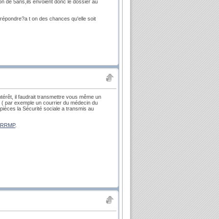
ion de 5ans,ils envoient donc le dossier au
 répondre?a t on des chances qu'elle soit
térêt, il faudrait transmettre vous même un
 ( par exemple un courrier du médecin du
s pièces la Sécurité sociale a transmis au
u CRRMP
.