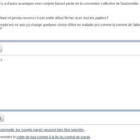
il y a d'autre avantages mon conjoint faisant partie de la convention collective de l'automobile.
tant mi janvier,recevra t il son solde début février avec tout les papiers?
emploi est ce que ça change quelques chose d'être en maladie pro comme la somme de 'lall
l?
??
ssionnelle, les congés payés peuvent bien être reportés
...
remettre le
solde de tout compte à la fin du contrat de travail
.