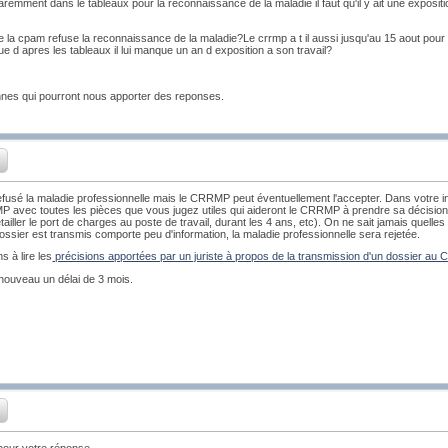
aremment dans le tableaux pour la reconnaissance de la maladie il faut qu'il y ait une exposit
e la cpam refuse la reconnaissance de la maladie?Le crrmp a t il aussi jusqu'au 15 aout pour
e d apres les tableaux il lui manque un an d exposition a son travail?
nes qui pourront nous apporter des reponses.
fusé la maladie professionnelle mais le CRRMP peut éventuellement l'accepter. Dans votre in
 avec toutes les pièces que vous jugez utiles qui aideront le CRRMP à prendre sa décision
étailler le port de charges au poste de travail, durant les 4 ans, etc). On ne sait jamais quelle
ssier est transmis comporte peu d'information, la maladie professionnelle sera rejetée.
s à lire les
précisions apportées par un juriste à propos de la transmission d'un dossier a
ouveau un délai de 3 mois.
our votre réponse.