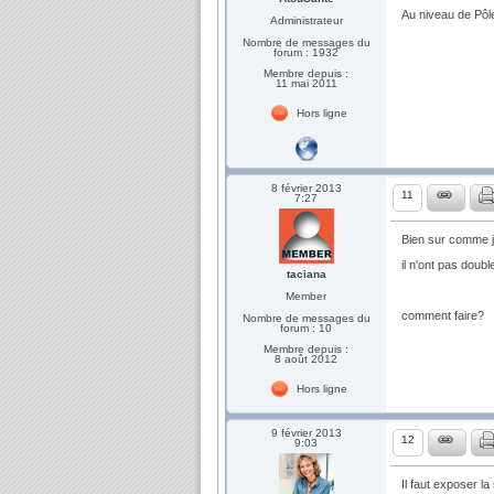
Au niveau de Pôle 
Administrateur
Nombre de messages du
forum : 1932
Membre depuis :
11 mai 2011
Hors ligne
8 février 2013
11
7:27
Bien sur comme je
il n'ont pas doubl
taciana
Member
comment faire?
Nombre de messages du
forum : 10
Membre depuis :
8 août 2012
Hors ligne
9 février 2013
12
9:03
Il faut exposer la