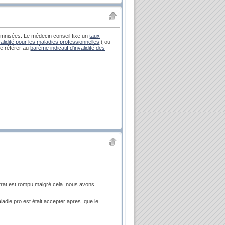
demnisées. Le médecin conseil fixe un
taux
validité pour les maladies professionnelles
( ou
se référer au
barème indicatif d'invalidité des
ontrat est rompu,malgré cela ,nous avons
ladie pro est était accepter apres que le