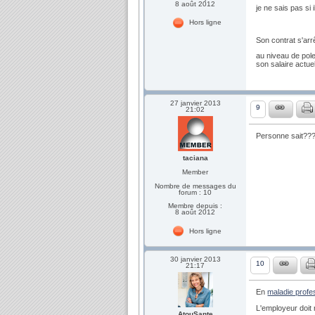
8 août 2012
je ne sais pas si 
Hors ligne
Son contrat s'arrê
au niveau de pol
son salaire actue
27 janvier 2013
9
21:02
Personne sait??
taciana
Member
Nombre de messages du
forum : 10
Membre depuis :
8 août 2012
Hors ligne
30 janvier 2013
10
21:17
En
maladie profe
L'employeur doit 
AtouSante