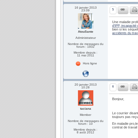
16 janvier 2013
5
23:09
Une maladie profe
d'IPP, incapacité
bien si les séque
AtouSante
accidents du trav
Administrateur
Nombre de messages du
forum : 1932
Membre depuis :
11 mai 2011
Hors ligne
20 janvier 2013
6
10:28
Bonjour,
taciana
Le courrier disan
Member
toujours pas reçu
Nombre de messages du
En maladie pro,le
forum : 10
contrat de travail
Membre depuis :
8 août 2012