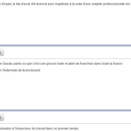
Emploi, le fait d'avoir été licencié pour inaptitude à la suite d'une maladie professionnelle est
 l'aurais parier,vu que c'est une grosse boite et plein de franchise dans toute la france
er l'indemnite de licenciement
 situation à l'inspecteur du travail dans un premier temps.