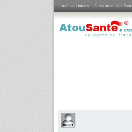
Accès aux forums
Accès au site AtouSant