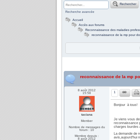
Rechercher
Recherche avancée
Accueil
Accès aux forums
Reconnaissance des maladies profess
reconnaissance de la mp pour dou
reconnaissance de la mp po
8 août 2012
1
15:58
Bonjour à tous!
taciana
Je viens vous de
Member
reconnaissance po
charges lourdes a
Nombre de messages du
forum : 10
La demande de re
Membre depuis :
avis,aujourd'hui 
8 août 2012