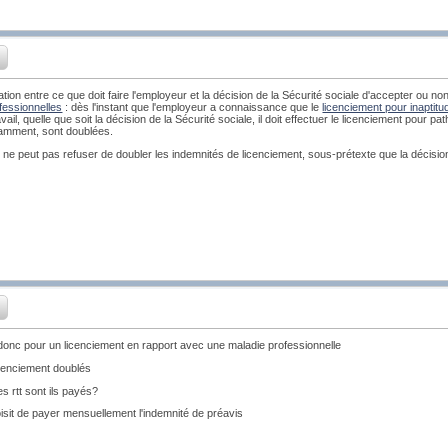
lation entre ce que doit faire l'employeur et la décision de la Sécurité sociale d'accepter ou no
fessionnelles
: dès l'instant que l'employeur a connaissance que le
licenciement pour inaptitu
avail, quelle que soit la décision de la Sécurité sociale, il doit effectuer le licenciement pour pa
tamment, sont doublées.
ne peut pas refuser de doubler les indemnités de licenciement, sous-prétexte que la décision
onc pour un licenciement en rapport avec une maladie professionnelle
icenciement doublés
s rtt sont ils payés?
isit de payer mensuellement l'indemnité de préavis