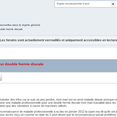
Sujets nouveaux/mis à jour
ionnelles dans le régime général
ble hernie discale
Les forums sont actuellement verrouillés et uniquement accessibles en lectur
ur double hernie discale
mander des infos car je suis un peu perdue ,mon mari est en arret maladie depuis presque 
ur une maladie professionnelle pour une double hernie discale mon mari travaillait dans les 
insi que des vibrations à cause de machines utilisés.
connaissance de maladie professionnelle a eu lieu en janvier 2012 la cpam ma dit qu'ils ont
nous avons reçu un courrier en date du 3 aout disant que la reconnaissance posait problème 