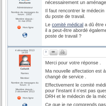
nécessairement un aménagem
AtouSante
Administrateur
Il faut rencontrer le médec
Nombre de messages du
forum : 1932
du poste de travail.
Membre depuis :
11 mai 2011
Le
comité médical
a dû être c
Hors ligne
il a peut-être abordé égalem
poste de travail ?
4 décembre 2013
3
14:05
Merci pour votre réponse .
Calla44
Ma nouvelle affectation est à
Nantes
changé de service .
Member
Nombre de messages du
Effectivement le comité médi
forum : 3
pour l'instant il n'est pas q
Membre depuis :
3 décembre 2013
DRH et le médecin de la méd
Hors ligne
Ce que je ne comprends pas, 