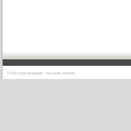
© 2011
Forum AtouSante
- Tous droits réservés