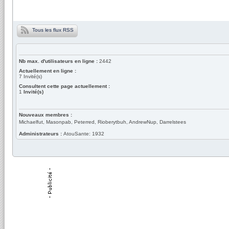
Tous les flux RSS
Nb max. d'utilisateurs en ligne :
2442
Actuellement en ligne :
7
Invité(s)
Consultent cette page actuellement :
1
Invité(s)
Nouveaux membres :
Michaelfut, Masonpab, Peterred, Rioberytbuh, AndrewNup, Darrelstees
Administrateurs :
AtouSante: 1932