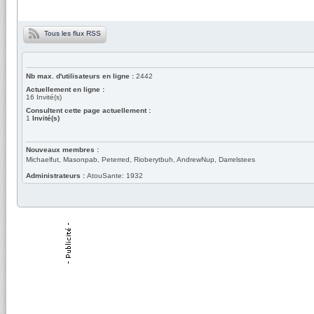
Tous les flux RSS
Nb max. d'utilisateurs en ligne :
2442
Actuellement en ligne :
16
Invité(s)
Consultent cette page actuellement :
1
Invité(s)
Nouveaux membres :
Michaelfut, Masonpab, Peterred, Rioberytbuh, AndrewNup, Darrelstees
Administrateurs :
AtouSante: 1932