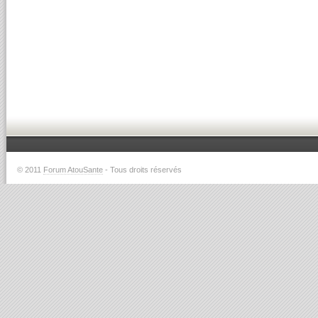
© 2011
Forum AtouSante
- Tous droits réservés