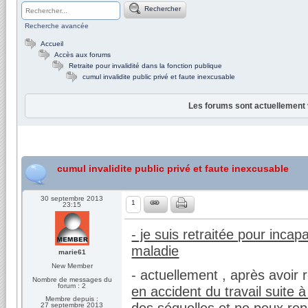
Rechercher
Recherche avancée
Accueil
Accès aux forums
Retraite pour invalidité dans la fonction publique
cumul invalidite public privé et faute inexcusable
Les forums sont actuellement 
cumul invalidite public privé et faute inexcusable
30 septembre 2013
1
23:15
- je suis retraitée pour inca
maladie
marie61
New Member
- actuellement , après avoir 
Nombre de messages du
forum : 2
en accident du travail suite 
Membre depuis :
des séquelles et ne peux rep
27 septembre 2013