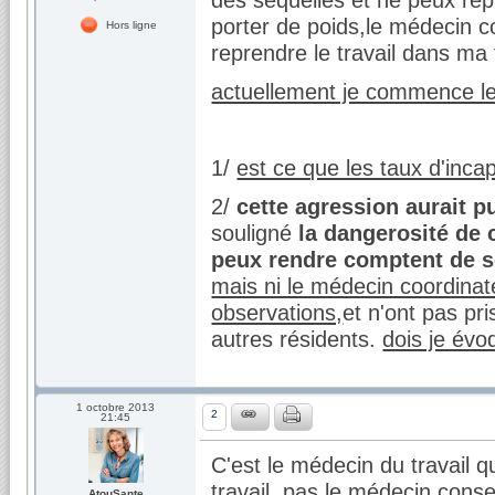
porter de poids,le médecin co
Hors ligne
reprendre le travail dans ma 
actuellement je commence le
1/
est ce que les taux d'inca
2/
cette agression aurait pu
souligné
la dangerosité de 
peux rendre comptent de s
mais ni le médecin coordinate
observations,
et n'ont pas pr
autres résidents.
dois je évo
1 octobre 2013
2
21:45
C'est le médecin du travail q
travail, pas le médecin consei
AtouSante