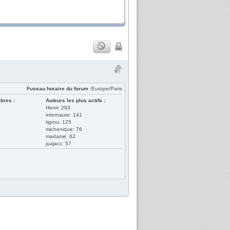
Fuseau horaire du forum :
Europe/Paris
bres :
Auteurs les plus actifs :
Henri: 293
internaute: 141
tigrou: 125
michenique: 76
madame: 62
juajacc: 57