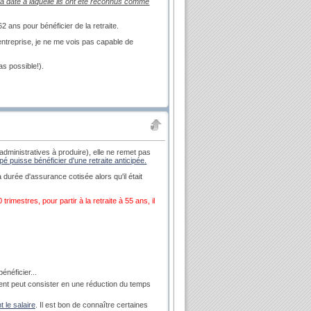
 la date à laquelle ils ont été reconnus comme
2 ans pour bénéficier de la retraite.
ntreprise, je ne me vois pas capable de
as possible!).
 administratives à produire), elle ne remet pas
pé puisse bénéficier d'une retraite anticipée.
a durée d'assurance cotisée alors qu'il était
rimestres, pour partir à la retraite à 55 ans, il
néficier...
nt peut consister en une réduction du temps
 le salaire
. Il est bon de connaître certaines