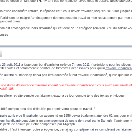
mestres cotisé en tant que TH, n'y a t'il pas contradiction avec cette circulaire:"
quelle que soit
n d'une conseillère retraite, la réponse est : vous devez travailler jusqu'en 2018 soit jusqu'à 6
de Parkinson, et malgré l'aménagement de mon poste de travail et mon reclassement par mon e
 pendant 6 ans!
tion est envisageable, hors l'invalidité qui est celle de 1° catégorie (environ 50% du salaire =p
ponses
u
23 août 2011
a juste pour but d'expliciter celle du
7 mars 2011
, ( précisions pour les pièces
textes votés et notamment le nombre de trimestres nécessaires pour qu'un
travailleur handica
pée au titre du handicap ne va pas être accordée à tout travailleur handicapé, quelle que soit l
H...
dé une durée d'assurance minimale en tant que travailleur handicapé : vous avez ainsi validé 60 t
validé 105.
onseillère retraite semble parfaitement exact à ce jour compte tenu des textes en vigueur.
bilité compte tenu des difficultés pour tenir votre poste de travail ?
traite au titre de l'inaptitude,
un assuré né en 1956 devra également attendre 62 ans pour en bé
lleur handicapé
peut obtenir un
aménagement de poste de travail par le Sameth
: l'aménageme
t la perte de salaire peut être compensée par l'Agefiph...
alidité : il faut interroger votre prévoyance, certaines
complémentaires complètent parfaitement