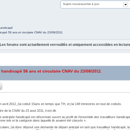
Sujets nouveaux/mis à jour
 handicapé
ndicapé 56 ans et circulaire CNAV du 23/08/2011
Les forums sont actuellement verrouillés et uniquement accessibles en lectur
ur handicapé 56 ans et circulaire CNAV du 23/08/2011
n avril 2012, j'ai cotisé 15ans en temps que TH, et j'ai 148 trimestres en tout de cotisés.
ire de la CNAV du 23 aout 2011, il est dit:
aite anticipée handicapé est désormais ouvert au profit de l’ensemble des travailleurs handicapés
e tels et la catégorie dans laquelle ils avaient été classés
».
culaire, j'ai donc déposé une demande de départ anticipé en tant que travailleur handicapé, l