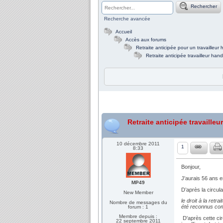
Rechercher
Recherche avancée
Accueil
Accès aux forums
Retraite anticipée pour un travailleur
Retraite anticipée travailleur ha
Retraite anticipée travaille
10 décembre 2011
1
8:33
Bonjour,
J'aurais 56 ans e
MP49
D’après la circula
New Member
le droit à la retr
Nombre de messages du
été reconnus comm
forum : 1
Membre depuis :
D'après cette cir
22 septembre 2011