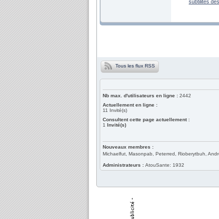
subtilités d
Tous les flux RSS
Nb max. d'utilisateurs en ligne :
2442
Actuellement en ligne :
11
Invité(s)
Consultent cette page actuellement :
1
Invité(s)
Nouveaux membres :
Michaelfut, Masonpab, Peterred, Rioberytbuh, And
Administrateurs :
AtouSante: 1932