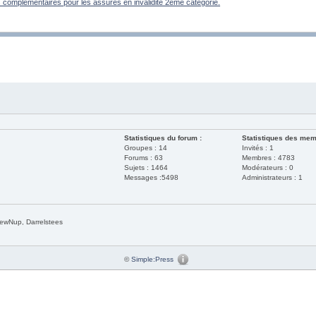
es complémentaires pour les assurés en invalidité 2ème catégorie.
Statistiques du forum :
Statistiques des mem
Groupes : 14
Invités : 1
Forums : 63
Membres : 4783
Sujets : 1464
Modérateurs : 0
Messages :5498
Administrateurs : 1
rewNup, Darrelstees
©
Simple:Press