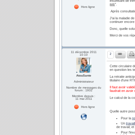
insuffisant de tri
tels
".
Hors ligne
Après consultatio
J'ai la maladie 
continuer encore
Donc, quelle solu
Merci de vos ré
11 décembre 2011
2
10:10
Cette circulaire d
en question les 
AtouSante
La retraite antici
titulaire d'une RT
Administrateur
Il faut avoir vali
Nombre de messages du
forum : 1932
faudrait en avoir 
Membre depuis :
Le calcul de la c
11 mai 2011
Hors ligne
Quelle autre possi
Pour la
re
Un
travai
de travail, e
Pour l'inv