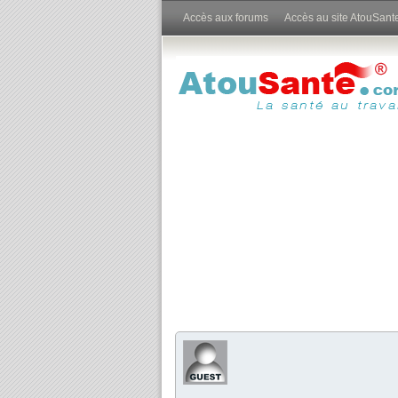
Accès aux forums
Accès au site AtouSant