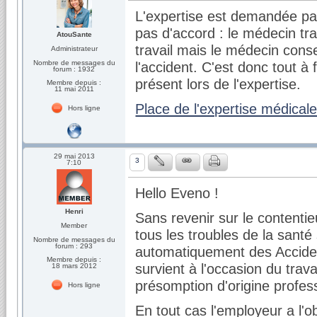
L'expertise est demandée par
pas d'accord : le médecin trai
AtouSante
travail mais le médecin conse
Administrateur
Nombre de messages du
l'accident. C'est donc tout à 
forum : 1932
présent lors de l'expertise.
Membre depuis :
11 mai 2011
Place de l'expertise médicale
Hors ligne
29 mai 2013
3
7:10
Hello Eveno !
Henri
Sans revenir sur le contentieu
Member
tous les troubles de la santé
Nombre de messages du
forum : 293
automatiquement des Acciden
Membre depuis :
survient à l'occasion du travai
18 mars 2012
présomption d'origine profess
Hors ligne
En tout cas l'employeur a l'