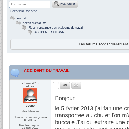
Rechercher
Recherche avancée
Accueil
Accès aux forums
Reconnaissance des accidents du travail
ACCIDENT DU TRAVAIL
Les forums sont actuellement 
ACCIDENT DU TRAVAIL
28 mai 2013
1
18:01
Bonjour
eveno
le 5 fvrier 2013 j'ai fait une 
New Member
transportee au chu et l'on m
Nombre de messages du
forum : 1
buccale.J'ai du extraire une 
Membre depuis :
pense que cela vient d'une d
28 mai 2013