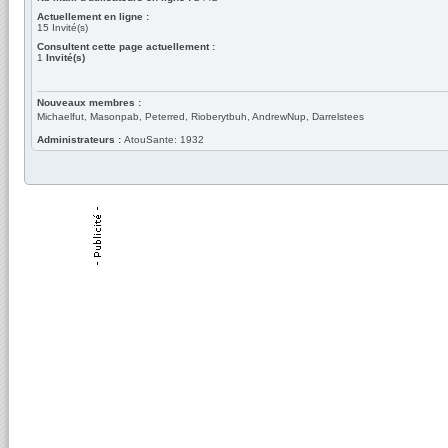
Actuellement en ligne :
15
Invité(s)
Consultent cette page actuellement :
1
Invité(s)
Nouveaux membres :
Michaelfut, Masonpab, Peterred, Rioberytbuh, AndrewNup, Darrelstees
Administrateurs :
AtouSante: 1932