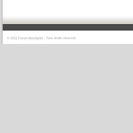
© 2011
Forum AtouSante
- Tous droits réservés