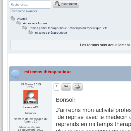
Rechercher
Recherche avancée
Accueil
Accès aux forums
Temps partiel thérapeutique : mi-temps thérapeutique, etc
mi temps thérapeutique
Les forums sont actuellement 
mi temps thérapeutique
15 février 2015
1
22:59
Bonsoir,
Lavande26
J'ai repris mon activité profe
Member
de reprise avec le médecin du
Nombre de messages du
forum : 10
reprends en mi temps thérap
Membre depuis :
plus je suis reconnus en inva
15 novembre 2012