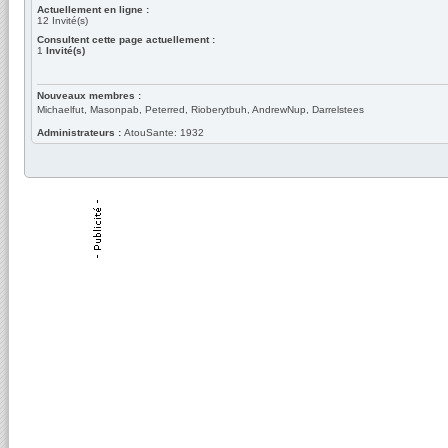
Actuellement en ligne :
12
Invité(s)
Consultent cette page actuellement :
1
Invité(s)
Nouveaux membres :
Michaelfut, Masonpab, Peterred, Rioberytbuh, AndrewNup, Darrelstees
Administrateurs :
AtouSante: 1932