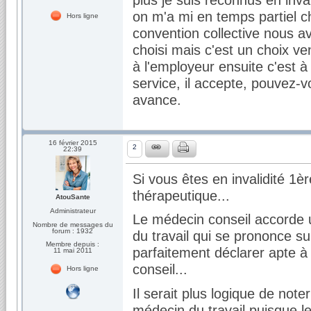
on m'a mi en temps partiel ch
Hors ligne
convention collective nous av
choisi mais c'est un choix v
à l'employeur ensuite c'est à
service, il accepte, pouvez-
avance.
16 février 2015
2
22:39
Si vous êtes en invalidité 1è
thérapeutique...
AtouSante
Administrateur
Le médecin conseil accorde un
Nombre de messages du
forum : 1932
du travail qui se prononce su
Membre depuis :
parfaitement déclarer apte à 
11 mai 2011
conseil...
Hors ligne
Il serait plus logique de no
médecin du travail puisque le 