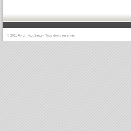
© 2011
Forum AtouSante
- Tous droits réservés