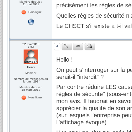
Membre depuis :
précisément les règles de séc
11 mai 2011
Hors ligne
Quelles règles de sécurité n
Le CHSCT s'il existe a t-il va
22 mai 2013
3
7:53
Hello !
Henri
On peut s'interroger sur la pe
Member
serait-il "interdit" ?
Nombre de messages du
forum : 293
Par contre réduire LES cause
Membre depuis :
18 mars 2012
règles de sécurité" (sous-ent
Hors ligne
mon avis. Il faudrait en savo
apprécier la qualité de son 
(sur lesquels l'entreprise p
l''affichage évoqué).