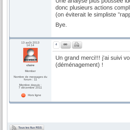
Une analyse plus poussée ide
donc plusieurs actions compl
(on éviterait le simpliste "ra
Bye.
13 août 2013
4
14:14
Un grand merci!!! j'ai suivi v
(déménagement) !
claire
Member
Nombre de messages du
forum : 11
Membre depuis :
7 décembre 2011
Hors ligne
Tous les flux RSS