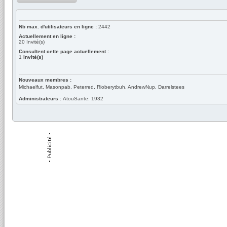
Nb max. d'utilisateurs en ligne :
2442
Actuellement en ligne :
20
Invité(s)
Consultent cette page actuellement :
1
Invité(s)
Nouveaux membres :
Michaelfut, Masonpab, Peterred, Rioberytbuh, AndrewNup, Darrelstees
Administrateurs :
AtouSante: 1932