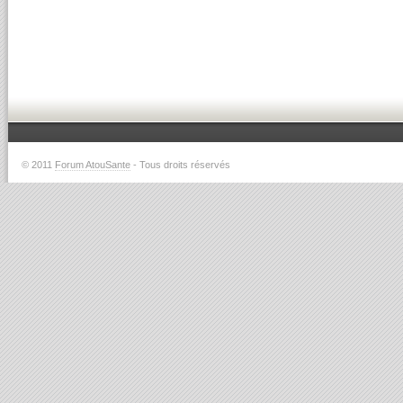
© 2011
Forum AtouSante
- Tous droits réservés