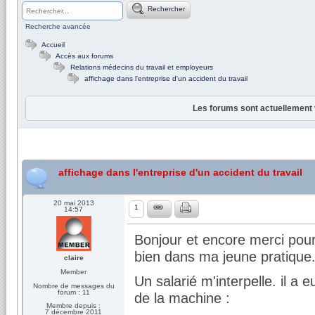
Rechercher
Recherche avancée
Accueil
Accès aux forums
Relations médecins du travail et employeurs
affichage dans l'entreprise d'un accident du travail
Les forums sont actuellement 
affichage dans l'entreprise d'un accident du travail
20 mai 2013
1
14:57
Bonjour et encore merci pour 
bien dans ma jeune pratiqu
claire
Member
Un salarié m'interpelle. il a 
Nombre de messages du
forum : 11
de la machine :
Membre depuis :
7 décembre 2011