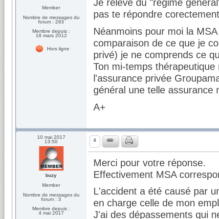
Je relève du "régime général
Member
pas te répondre corectement
Nombre de messages du
forum : 293
Néanmoins pour moi la MSA c'
Membre depuis :
18 mars 2012
comparaison de ce que je con
Hors ligne
privé) je ne comprends ce qu
Ton mi-temps thérapeutique n
l'assurance privée Groupama 
général une telle assurance n
A+
10 mai 2017
4
13:50
Merci pour votre réponse.
Effectivement MSA correspon
buzy
Member
L'accident a été causé par u
Nombre de messages du
forum : 3
en charge celle de mon empl
Membre depuis :
J'ai des dépassements qui n
4 mai 2017