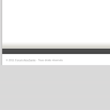
© 2011
Forum AtouSante
- Tous droits réservés