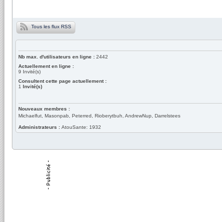
Tous les flux RSS
Nb max. d'utilisateurs en ligne :
2442
Actuellement en ligne :
9
Invité(s)
Consultent cette page actuellement :
1
Invité(s)
Nouveaux membres :
Michaelfut, Masonpab, Peterred, Rioberytbuh, AndrewNup, Darrelstees
Administrateurs :
AtouSante: 1932