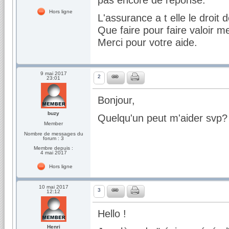
Hors ligne
L'assurance a t elle le droit
Que faire pour faire valoir m
Merci pour votre aide.
9 mai 2017
2
23:01
Bonjour,
buzy
Quelqu'un peut m'aider svp?
Member
Nombre de messages du
forum : 3
Membre depuis :
4 mai 2017
Hors ligne
10 mai 2017
3
12:12
Hello !
Henri