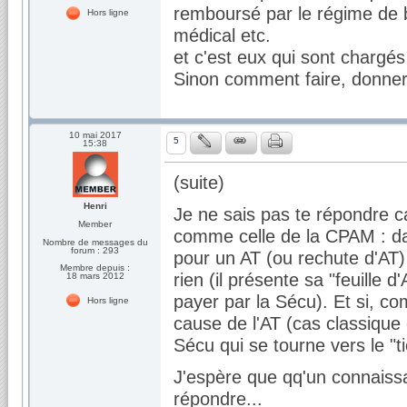
remboursé par le régime de
Hors ligne
médical etc.
et c'est eux qui sont chargé
Sinon comment faire, donner
10 mai 2017
5
15:38
(suite)
Henri
Je ne sais pas te répondre c
Member
comme celle de la CPAM : da
Nombre de messages du
forum : 293
pour un AT (ou rechute d'AT)
Membre depuis :
rien (il présente sa "feuille
18 mars 2012
payer par la Sécu). Et si, com
Hors ligne
cause de l'AT (cas classique d
Sécu qui se tourne vers le "ti
J'espère que qq'un connaissa
répondre...