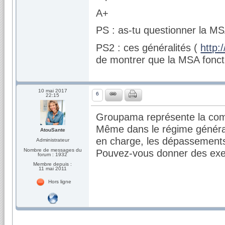
A+
PS : as-tu questionner la M
PS2 : ces généralités (
http:
de montrer que la MSA fonct
10 mai 2017
6
22:15
Groupama représente la com
Même dans le régime général,
AtouSante
en charge, les dépassements
Administrateur
Nombre de messages du
Pouvez-vous donner des exem
forum : 1932
Membre depuis :
11 mai 2011
Hors ligne