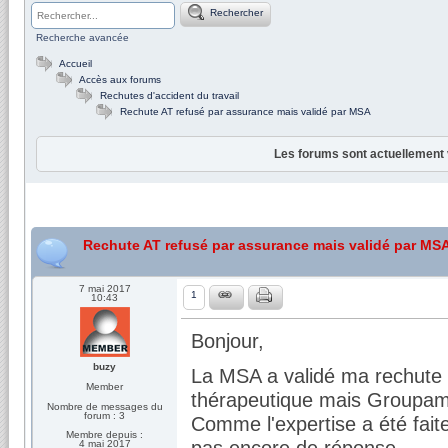
Rechercher
Recherche avancée
Accueil
Accès aux forums
Rechutes d'accident du travail
Rechute AT refusé par assurance mais validé par MSA
Les forums sont actuellement 
Rechute AT refusé par assurance mais validé par MS
7 mai 2017
1
10:43
Bonjour,
buzy
La MSA a validé ma rechute en
Member
thérapeutique mais Groupama
Nombre de messages du
forum : 3
Comme l'expertise a été faite
Membre depuis :
pas encore de réponse.
4 mai 2017