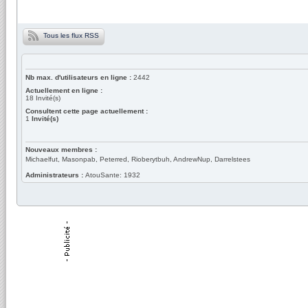
Tous les flux RSS
Nb max. d'utilisateurs en ligne :
2442
Actuellement en ligne :
18
Invité(s)
Consultent cette page actuellement :
1
Invité(s)
Nouveaux membres :
Michaelfut, Masonpab, Peterred, Rioberytbuh, AndrewNup, Darrelstees
Administrateurs :
AtouSante: 1932