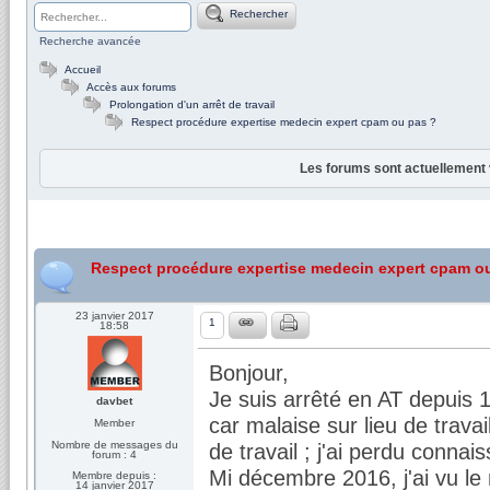
Rechercher
Recherche avancée
Accueil
Accès aux forums
Prolongation d'un arrêt de travail
Respect procédure expertise medecin expert cpam ou pas ?
Les forums sont actuellement 
Respect procédure expertise medecin expert cpam o
23 janvier 2017
1
18:58
Bonjour,
Je suis arrêté en AT depuis 
davbet
car malaise sur lieu de trava
Member
Nombre de messages du
de travail ; j'ai perdu connai
forum : 4
Mi décembre 2016, j'ai vu le 
Membre depuis :
14 janvier 2017