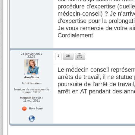
procédure d'expertise (quelle
médecin-conseil) ? Je n'arriv
d'expertise pour la prolongat
Je vous remercie de votre ai
Cordialement
24 janvier 2017
2
22:57
Le médecin conseil représent
arrêts de travail, il ne statu
AtouSante
poursuite de l'arrêt de travai
Administrateur
Nombre de messages du
arrêt en AT pendant des ann
forum : 1932
Membre depuis :
11 mai 2011
Hors ligne