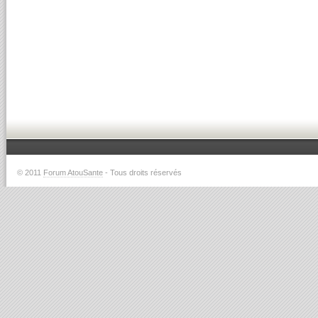
© 2011
Forum AtouSante
- Tous droits réservés