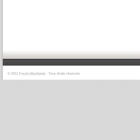
© 2011
Forum AtouSante
- Tous droits réservés