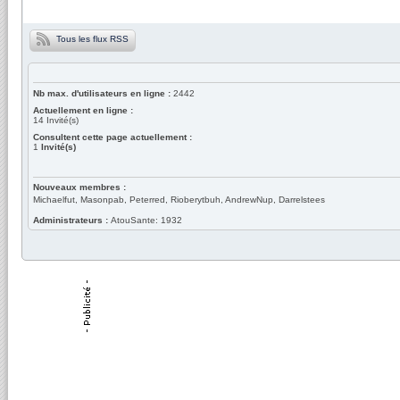
Tous les flux RSS
Nb max. d'utilisateurs en ligne :
2442
Actuellement en ligne :
14
Invité(s)
Consultent cette page actuellement :
1
Invité(s)
Nouveaux membres :
Michaelfut, Masonpab, Peterred, Rioberytbuh, AndrewNup, Darrelstees
Administrateurs :
AtouSante: 1932