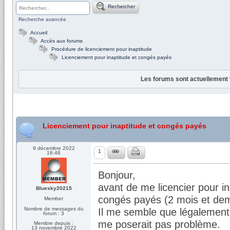
Rechercher
Recherche avancée
Accueil
Accès aux forums
Procédure de licenciement pour inaptitude
Licenciement pour inaptitude et congés payés
Les forums sont actuellement 
Licenciement pour inaptitude et congés payés
9 décembre 2022
1
16:46
Bonjour,
avant de me licencier pour i
Bluesky20215
congés payés (2 mois et dem
Member
Nombre de messages du
Il me semble que légalement i
forum : 3
me poserait pas problème.
Membre depuis :
13 novembre 2022