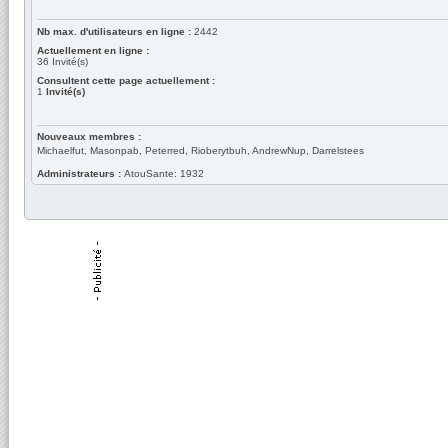
Nb max. d'utilisateurs en ligne :
2442
Actuellement en ligne :
36
Invité(s)
Consultent cette page actuellement :
1
Invité(s)
Nouveaux membres :
Michaelfut, Masonpab, Peterred, Rioberytbuh, AndrewNup, Darrelstees
Administrateurs :
AtouSante: 1932