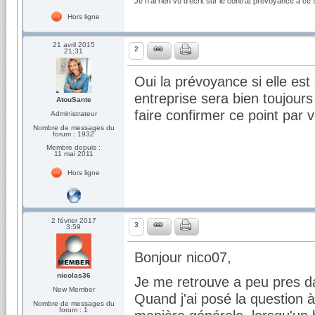
Je n'ai rien vu d'écrit sur le contrat prévoyance à ce s
Hors ligne
21 avril 2015
2
21:31
Oui la prévoyance si elle es
entreprise sera bien toujours
AtouSante
faire confirmer ce point par 
Administrateur
Nombre de messages du
forum : 1932
Membre depuis :
11 mai 2011
Hors ligne
2 février 2017
3
3:59
Bonjour nico07,
nicolas36
Je me retrouve a peu pres d
New Member
Quand j'ai posé la question à
Nombre de messages du
forum : 1