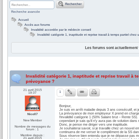
Rechercher
Recherche avancée
Accueil
Accès aux forums
Invalidité accordée par le médecin conseil
Invalidité catégorie 1, inaptitude et reprise travail à temps partiel ch
Les forums sont actuellement 
Invalidité catégorie 1, inaptitude et reprise travail 
prévoyance ?
21 avril 2015
1
19:37
Bonjour, 

Je suis en arrêt maladie depuis 3 ans consécutif, et je
La prévoyance de mon employeur X prend en charge 
Nico07
l'invalidité catégorie 1 (50% Salaire brut – Rente SS). 
New Member
cependant je sais qu'il n'y aura pas de solution dans 
Donc, je pense me diriger vers une inaptitude.

Nombre de messages du
Je souhaiterai savoir, si je travaille chez un nouvel 
forum : 1
continuera de me verser le complément de la SS dans le
Membre depuis :
Sous réserve bien entendu que je ne dépasse pas mon
21 avril 2015