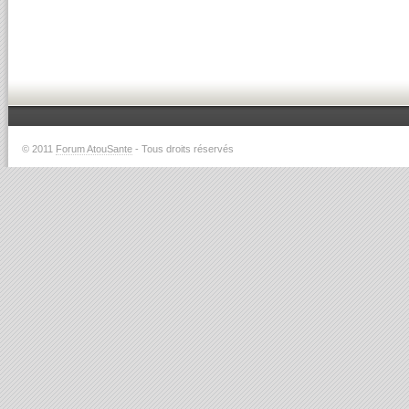
© 2011
Forum AtouSante
- Tous droits réservés