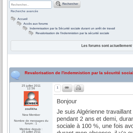
Rechercher
Recherche avancée
Accueil
Accès aux forums
Indemnisation par la Sécurité sociale durant un arrêt de travail
Revalorisation de l'indemnistion par la sécurité sociale
Les forums sont actuellement 
Revalorisation de l'indemnistion par la sécurité socia
25 juillet 2011
1
12:56
Bonjour
zoulikha
Je suis Algérienne travaillan
New Member
pendant 2 ans et demi, duran
Nombre de messages du
forum : 1
sociale à 100 %, une fois avoi
Membre depuis :
durant mon absence, il y'a eu
25 juillet 2011