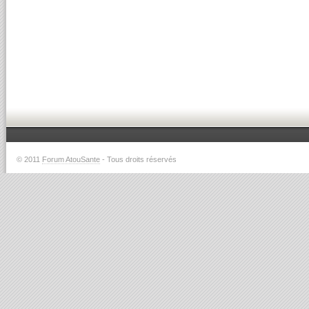
© 2011
Forum AtouSante
- Tous droits réservés