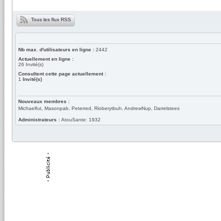
Tous les flux RSS
Nb max. d'utilisateurs en ligne :
2442
Actuellement en ligne :
26
Invité(s)
Consultent cette page actuellement :
1
Invité(s)
Nouveaux membres :
Michaelfut, Masonpab, Peterred, Rioberytbuh, AndrewNup, Darrelstees
Administrateurs :
AtouSante: 1932