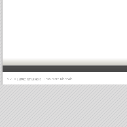
© 2011
Forum AtouSante
- Tous droits réservés