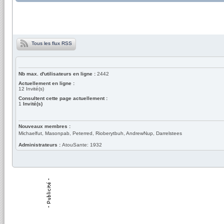
Tous les flux RSS
Nb max. d'utilisateurs en ligne :
2442
Actuellement en ligne :
12
Invité(s)
Consultent cette page actuellement :
1
Invité(s)
Nouveaux membres :
Michaelfut, Masonpab, Peterred, Rioberytbuh, AndrewNup, Darrelstees
Administrateurs :
AtouSante: 1932