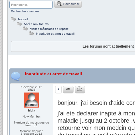
Rechercher
Recherche avancée
Accueil
Accès aux forums
Visites médicales de reprise
inaptitude et arret de travail
Les forums sont actuellement 
inaptitude et arret de travail
6 octobre 2012
1
15:38
bonjour, j'ai besoin d'aide co
hidja
j'ai ete declarer inapte à mon
New Member
maladie jusqu'au 2 octobre ,vi
Nombre de messages du
forum : 1
retourne voir mon medcin qu
Membre depuis :
du travail pour qu'il m'arre
6 octobre 2012