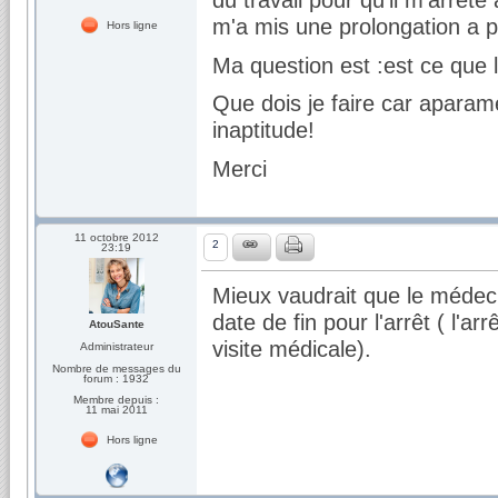
m'a mis une prolongation a p
Hors ligne
Ma question est :est ce que l
Que dois je faire car aparame
inaptitude!
Merci
11 octobre 2012
2
23:19
Mieux vaudrait que le médecin
date de fin pour l'arrêt ( l'a
AtouSante
visite médicale).
Administrateur
Nombre de messages du
forum : 1932
Membre depuis :
11 mai 2011
Hors ligne